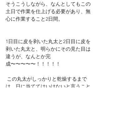
そうこうしながら、なんとしてもこの
土日で作業を仕上げる必要があり、無
心に作業すること2日間。
1日目に皮を剥いた丸太と2日目に皮を
剥いた丸太と、明らかにその見た目は
違うが、なんとか完
成〜〜〜〜〜！！！！！
 この丸太がしっかりと乾燥するまで
は、日に当ててはいけないと言うこと
で、室内にて乾燥させる（乾燥には約1
年とのこと）。
hanareの土間に丸椅子5つが置かれ、い
い雰囲気といい香りを放っていて、最