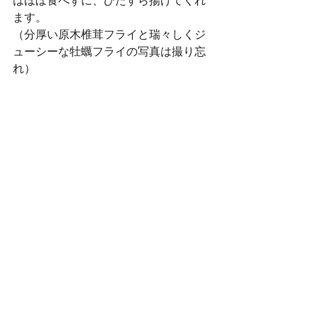
はほぼ食べずに、ひたすら揚げてくれ
ます。
（分厚い原木椎茸フライと瑞々しくジ
ューシーな牡蠣フライの写真は撮り忘
れ）
お昼も夜も皆で食べて飲んで、和気
藹々と大笑い。
夕飯後、私達が片付けを始めようとし
たところ、ある方が「片付けまでして
もらって、有難う！」と。
その方が、奥様に「片付けは手伝わん
でええの？」と質問したところ、奥様
が「お皿がどこにあるかも、調味料が
どこにあるかも知ってるから大丈夫。
もう、うちの子になったもん」と一言
言ってから、大笑い〜！
居間から、そんな会話が聞こえてき