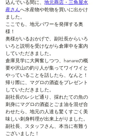
込んでいる間に、
地元商店・三角屋水
産さん
へ水産物や乾物を買いに出かけ
ました。
ここでも、地元パワーを発揮する奥
様！
奥様がいるおかげで、副社長からいろ
いろと説明を受けながら倉庫中を案内
していただきました。
倉庫見学に大興奮しつつ、hanareの概
要や沢山の釣り人が集ってワイワイと
やっていることを話したら、なんと！
帰り際に、マグロの酒盗をプレゼント
していただきました。
副社長のレシピ通り、採れたての魚の
刺身にマグロの酒盗とごま油を混ぜ合
わせたら、地元の人達も驚くすごく美
味しい刺身料理が出来上がりました。
副社長、スタッフさん、本当に有難う
ございました！